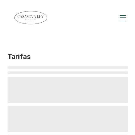
Inicio
Visión general
Tarifas
Mapa
Galería
Tarifas
Disponibilidad
Opiniones
Contacto